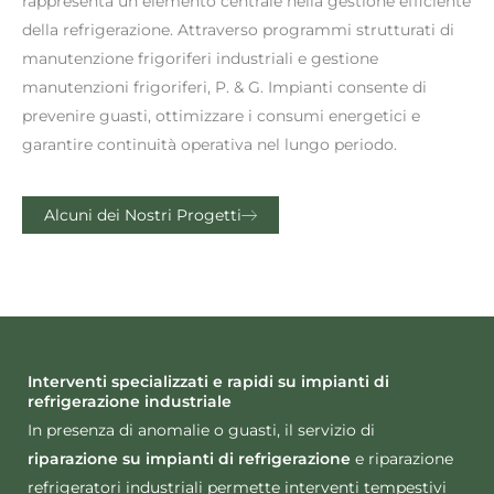
rappresenta un elemento centrale nella gestione efficiente
della refrigerazione. Attraverso programmi strutturati di
manutenzione frigoriferi industriali e gestione
manutenzioni frigoriferi, P. & G. Impianti consente di
prevenire guasti, ottimizzare i consumi energetici e
garantire continuità operativa nel lungo periodo.
Alcuni dei Nostri Progetti
Interventi specializzati e rapidi su impianti di
refrigerazione industriale
In presenza di anomalie o guasti, il servizio di
riparazione su impianti di refrigerazione
e riparazione
refrigeratori industriali permette interventi tempestivi