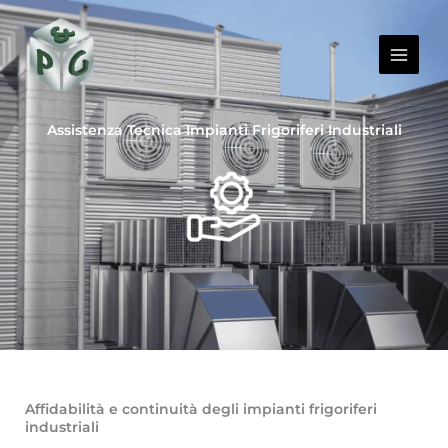
Vai
LinkedIn
al
contenuto
Assistenza Tecnica Impianti Frigoriferi Industriali
Affidabilità e continuità degli impianti frigoriferi
industriali